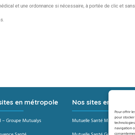
médical et une ordonnance si nécessaire, à portée de clic et sans
s.
sites en métropole
Nos sites en outre-
Pour offrir l
pour stocker
l – Groupe Mutualys
Mutuelle Santé Martinique
technologies
navigation ou
consentement 